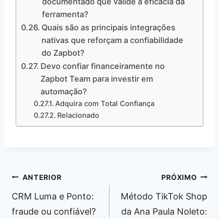
documentado que valide a eficácia da
ferramenta?
Quais são as principais integrações
nativas que reforçam a confiabilidade
do Zapbot?
Devo confiar financeiramente no
Zapbot Team para investir em
automação?
Adquira com Total Confiança
Relacionado
Navegação
ANTERIOR
PRÓXIMO
de
CRM Luma e Ponto:
Método TikTok Shop
Post
fraude ou confiável?
da Ana Paula Noleto: