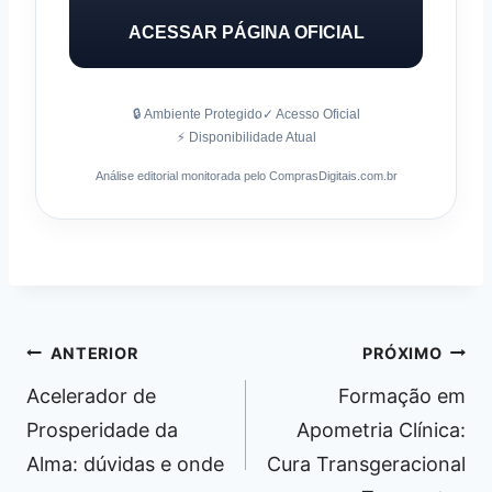
ACESSAR PÁGINA OFICIAL
🔒 Ambiente Protegido
✓ Acesso Oficial
⚡ Disponibilidade Atual
Análise editorial monitorada pelo ComprasDigitais.com.br
Navegação
ANTERIOR
PRÓXIMO
de
Acelerador de
Formação em
Post
Prosperidade da
Apometria Clínica:
Alma: dúvidas e onde
Cura Transgeracional