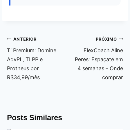
Navegação
ANTERIOR
PRÓXIMO
de
Ti Premium: Domine
FlexCoach Aline
Post
AdvPL, TLPP e
Peres: Espaçate em
Protheus por
4 semanas – Onde
R$34,99/mês
comprar
Posts Similares