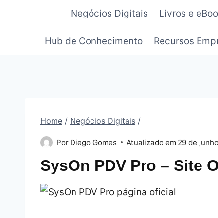
Pular
Negócios Digitais
Livros e eBo
para
o
Hub de Conhecimento
Recursos Empr
Conteúdo
Home
/
Negócios Digitais
/
Por
Diego Gomes
Atualizado em
29 de junh
SysOn PDV Pro – Site O