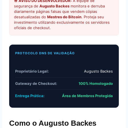
🚨 AVISO DO DESENVOLVEDOR:
A equipe de
segurança de
Augusto Backes
monitora e derruba
diariamente páginas falsas que vendem cópias
desatualizadas do
Mestres do Bitcoin
. Proteja seu
investimento utilizando exclusivamente os servidores
oficiais de checkout.
PROTOCOLO DNS DE VALIDAÇÃO
Proprietário Legal:
Augusto Backes
Gateway de Checkout:
100% Homologado
Entrega Prática:
Área de Membros Protegida
Como o Augusto Backes