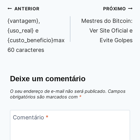
Navegação
ANTERIOR
PRÓXIMO
de
{vantagem},
Mestres do Bitcoin:
Post
{uso_real} e
Ver Site Oficial e
{custo_beneficio}max
Evite Golpes
60 caracteres
Deixe um comentário
O seu endereço de e-mail não será publicado.
Campos
obrigatórios são marcados com
*
Comentário
*