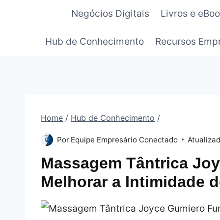
Pular
Negócios Digitais
Livros e eBo
para
o
Hub de Conhecimento
Recursos Empr
Conteúdo
Home
/
Hub de Conhecimento
/
Por
Equipe Empresário Conectado
Atualiza
Massagem Tântrica Joy
Melhorar a Intimidade 