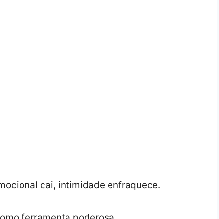
mocional cai, intimidade enfraquece.
 como ferramenta poderosa.