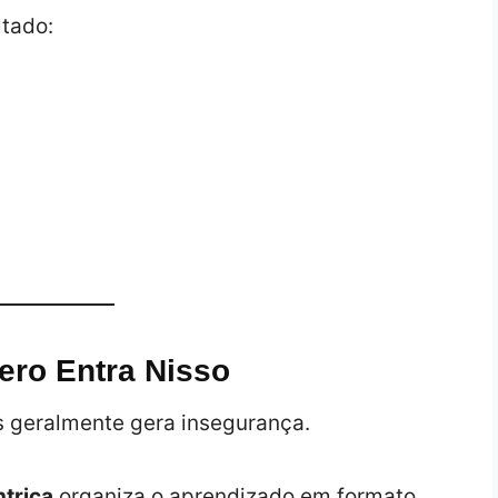
ltado:
ro Entra Nisso
as geralmente gera insegurança.
trica
organiza o aprendizado em formato