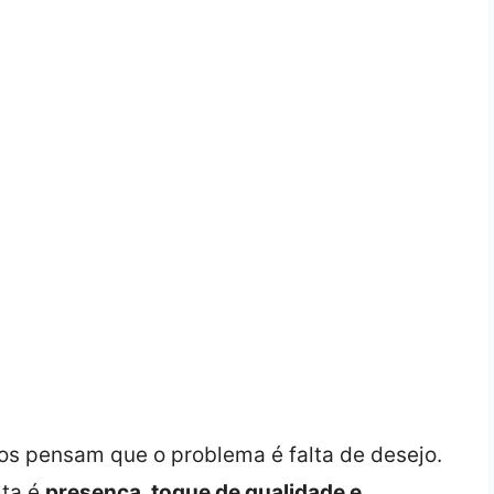
os pensam que o problema é falta de desejo.
lta é
presença, toque de qualidade e