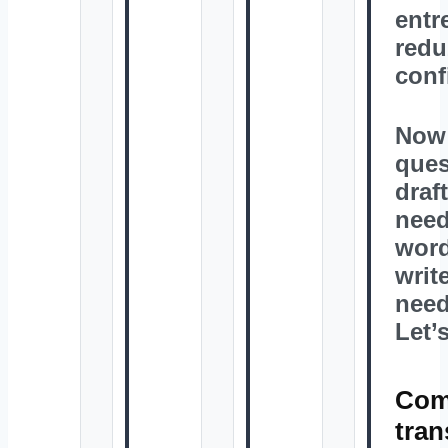
entr
redu
conf
Now
ques
draf
need
word
writ
need
Let’
Como
tran