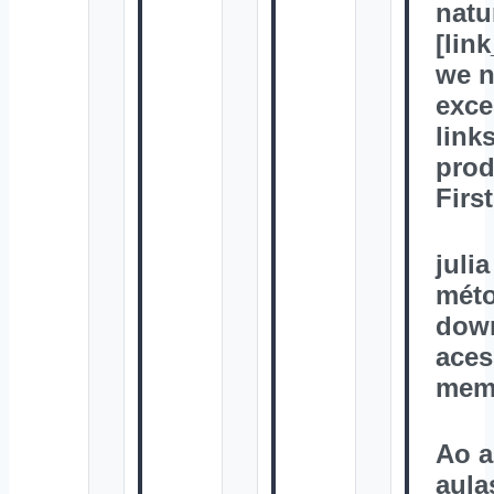
natu
[lin
we 
exce
link
prod
Firs
juli
méto
down
aces
mem
Ao a
aula