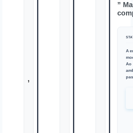
” Ma
comp
STA
A e
mod
Ao 
amb
,
pas