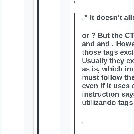
.” It doesn’t al
or
? But the C
and
and
. Howe
those tags excl
Usually they e
as is, which in
must follow th
even if it uses 
instruction s
utilizando tag
,