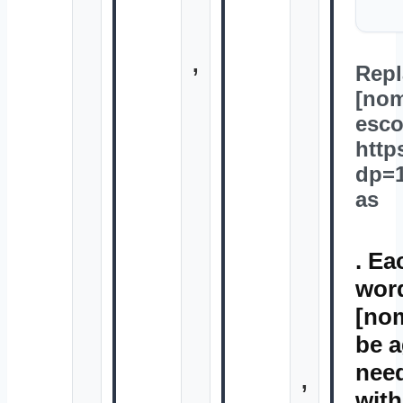
,
Repl
[nom
esco
http
dp=1
as
. Ea
wor
[no
be a
need
,
with