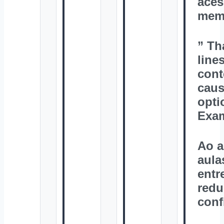
aces
mem
” Th
line
cont
caus
opti
Exam
Ao a
aula
entr
redu
conf