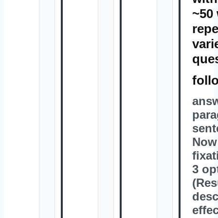
~50 
repe
vari
ques
foll
answ
para
sent
Now 
fixa
3 op
(Res
desc
effe