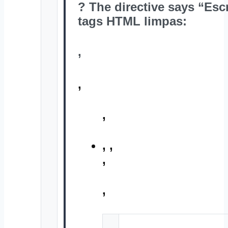
? The directive says “E
tags HTML limpas:
,
,
,
,
,
,
,
,