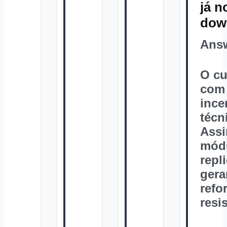
já n
dow
Ans
O cu
com 
ince
técn
Assi
módu
repl
gera
refo
resis