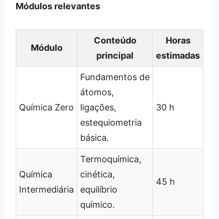
Módulos relevantes
Conteúdo
Horas
Módulo
principal
estimadas
Fundamentos de
átomos,
Química Zero
ligações,
30 h
estequiometria
básica.
Termoquímica,
Química
cinética,
45 h
Intermediária
equilíbrio
químico.