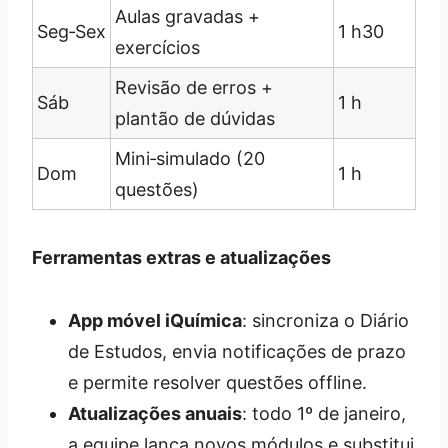
Aulas gravadas +
Seg‑Sex
1 h30
exercícios
Revisão de erros +
Sáb
1 h
plantão de dúvidas
Mini‑simulado (20
Dom
1 h
questões)
Ferramentas extras e atualizações
App móvel iQuímica
: sincroniza o Diário
de Estudos, envia notificações de prazo
e permite resolver questões offline.
Atualizações anuais
: todo 1º de janeiro,
a equipe lança novos módulos e substitui