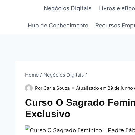
Pular
Negócios Digitais
Livros e eBo
para
o
Hub de Conhecimento
Recursos Empr
Conteúdo
Home
/
Negócios Digitais
/
Por
Carla Souza
Atualizado em
29 de junho 
Curso O Sagrado Femi
Exclusivo