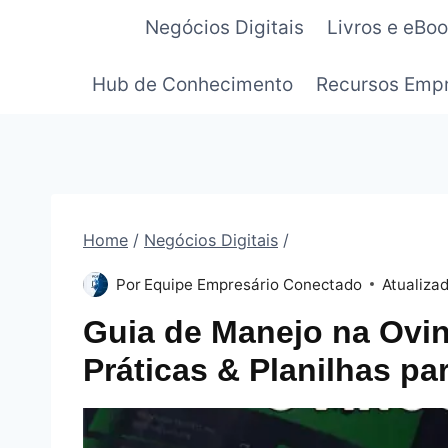
Pular
Negócios Digitais
Livros e eBo
para
o
Hub de Conhecimento
Recursos Empr
Conteúdo
Home
/
Negócios Digitais
/
Por
Equipe Empresário Conectado
Atualiza
Guia de Manejo na Ovin
Práticas & Planilhas pa