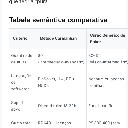
que teoria “pura”.
Tabela semântica comparativa
Curso Genérico de
Critério
Método Carmanhani
Poker
Quantidade
90
30‑45
de aulas
(intermediário‑avançado)
(básico‑intermediário
Integração
PioSolver, HM, PT +
Nenhum ou apenas
de
HUDs
planilhas
softwares
Suporte
Discord (pico 18‑22 h)
E‑mail padrão
ativo
Custo total
R$ 649 + licenças
R$ 300‑400 (sem