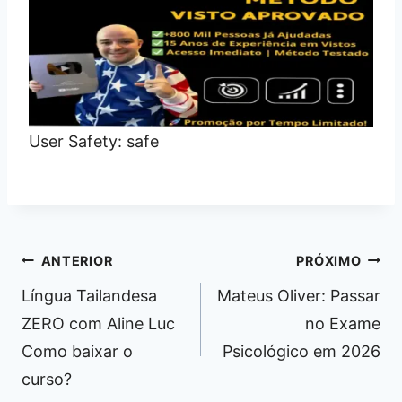
User Safety: safe
Navegação
ANTERIOR
PRÓXIMO
de
Língua Tailandesa
Mateus Oliver: Passar
Post
ZERO com Aline Luc
no Exame
Como baixar o
Psicológico em 2026
curso?