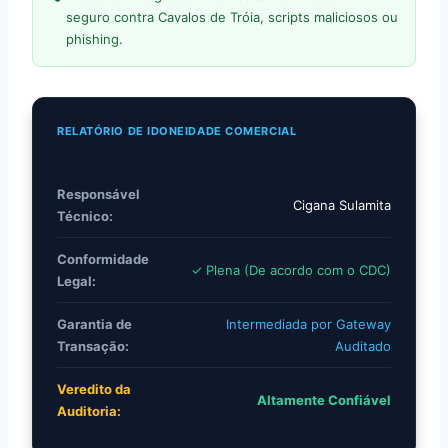
seguro contra Cavalos de Tróia, scripts maliciosos ou
phishing.
RELATÓRIO DE IDONEIDADE COMERCIAL
Responsável
Cigana Sulamita
Técnico:
Conformidade
✓ Plena (De acordo com o CDC)
Legal:
Garantia de
Intermediada por Gateway
Transação:
Auditado
Veredito da
Altamente Confiável
Auditoria: