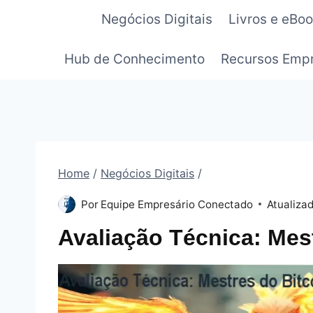
Pular
Negócios Digitais
Livros e eBo
para
o
Hub de Conhecimento
Recursos Empr
Conteúdo
Home
/
Negócios Digitais
/
Por
Equipe Empresário Conectado
Atualiza
Avaliação Técnica: Mes