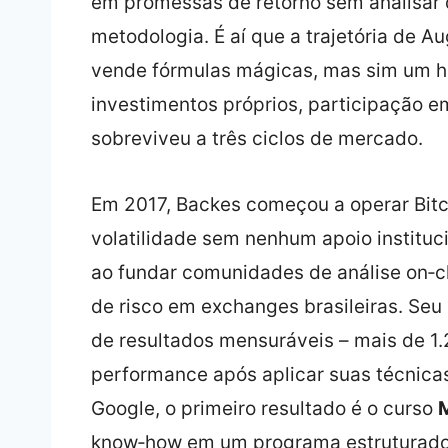
em promessas de retorno sem analisar 
metodologia. É aí que a trajetória de A
vende fórmulas mágicas, mas sim um his
investimentos próprios, participação e
sobreviveu a três ciclos de mercado.
Em 2017, Backes começou a operar Bitco
volatilidade sem nenhum apoio instituc
ao fundar comunidades de análise on‑c
de risco em exchanges brasileiras. Se
de resultados mensuráveis – mais de 1
performance após aplicar suas técnica
Google, o primeiro resultado é o curso
M
know‑how em um programa estruturad