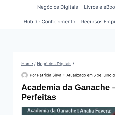
Pular
Negócios Digitais
Livros e eBo
para
o
Hub de Conhecimento
Recursos Empr
Conteúdo
Home
/
Negócios Digitais
/
Por
Patrícia Silva
Atualizado em
6 de julho 
Academia da Ganache –
Perfeitas