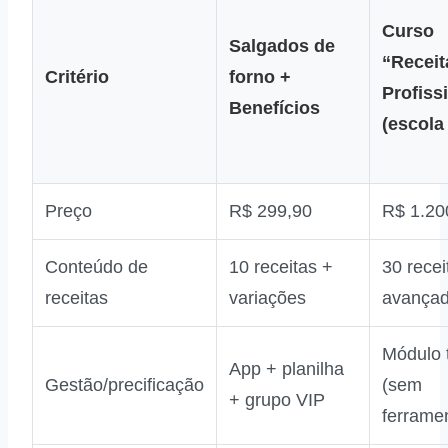
Curso
Salgados de
“Receit
Critério
forno +
Profiss
Benefícios
(escola
Preço
R$ 299,90
R$ 1.20
Conteúdo de
10 receitas +
30 recei
receitas
variações
avança
Módulo 
App + planilha
Gestão/precificação
(sem
+ grupo VIP
ferrame