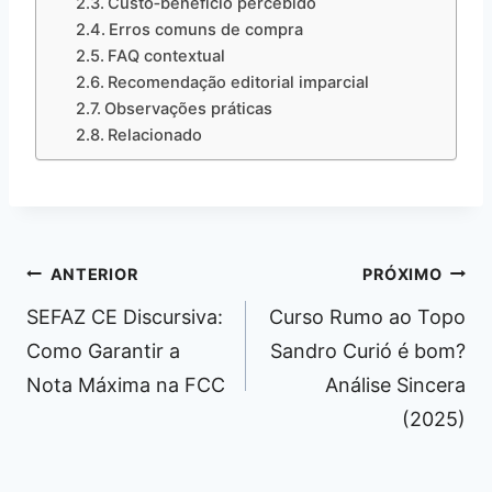
Custo‑benefício percebido
Erros comuns de compra
FAQ contextual
Recomendação editorial imparcial
Observações práticas
Relacionado
Navegação
ANTERIOR
PRÓXIMO
de
SEFAZ CE Discursiva:
Curso Rumo ao Topo
Post
Como Garantir a
Sandro Curió é bom?
Nota Máxima na FCC
Análise Sincera
(2025)