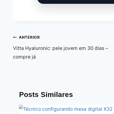
Navegação
ANTERIOR
de
Vitta Hyaluronic: pele jovem em 30 dias –
Post
compre já
Posts Similares