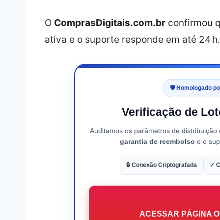
O
ComprasDigitais.com.br
confirmou q
ativa e o suporte responde em até 24 h.
🛡️ Homologado p
Verificação de Lo
Auditamos os parâmetros de distribuição
garantia de reembolso
e o supo
🔒 Conexão Criptografada
✓ C
ACESSAR PÁGINA OF