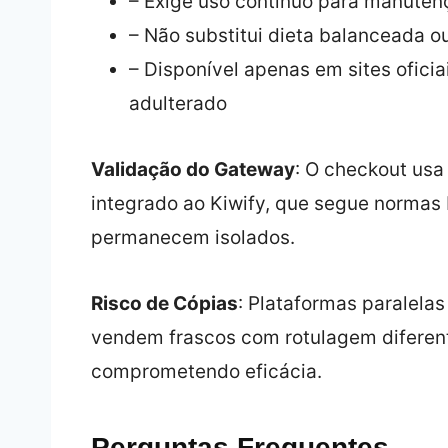
– Exige uso contínuo para manuten
– Não substitui dieta balanceada o
– Disponível apenas em sites ofici
adulterado
Validação do Gateway
: O checkout usa 
integrado ao Kiwify, que segue normas
permanecem isolados.
Risco de Cópias
: Plataformas paralel
vendem frascos com rotulagem diferent
comprometendo eficácia.
Perguntas Frequentes