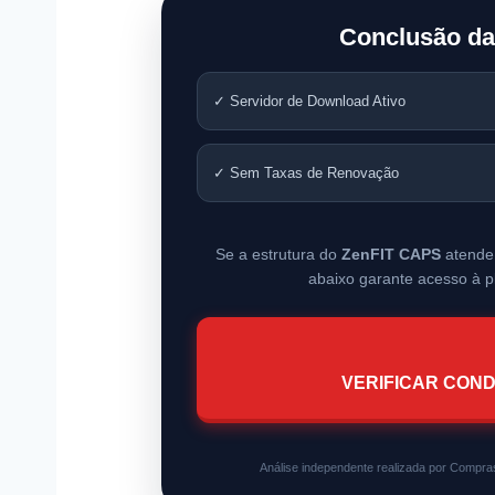
Conclusão da
✓ Servidor de Download Ativo
✓ Sem Taxas de Renovação
Se a estrutura do
ZenFIT CAPS
atende 
abaixo garante acesso à p
VERIFICAR COND
Análise independente realizada por Compras