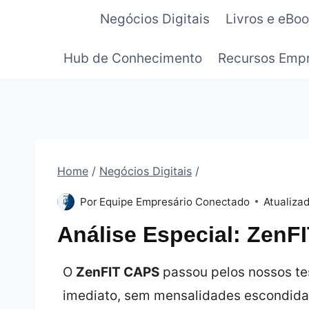
Pular
Negócios Digitais
Livros e eBo
para
o
Hub de Conhecimento
Recursos Empr
Conteúdo
Home
/
Negócios Digitais
/
Por
Equipe Empresário Conectado
Atualiza
Análise Especial: ZenF
O
ZenFIT CAPS
passou pelos nossos te
imediato, sem mensalidades escondida