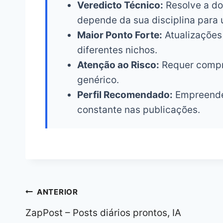
Veredicto Técnico:
Resolve a dor
depende da sua disciplina para 
Maior Ponto Forte:
Atualizações
diferentes nichos.
Atenção ao Risco:
Requer compro
genérico.
Perfil Recomendado:
Empreended
constante nas publicações.
Navegação
ANTERIOR
de
ZapPost – Posts diários prontos, IA