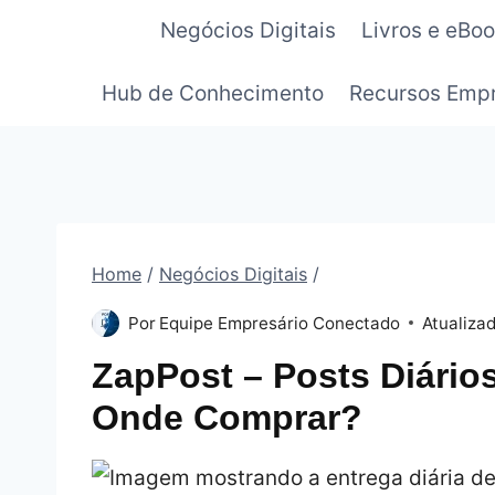
Pular
Negócios Digitais
Livros e eBo
para
o
Hub de Conhecimento
Recursos Empr
Conteúdo
Home
/
Negócios Digitais
/
Por
Equipe Empresário Conectado
Atualiza
ZapPost – Posts Diário
Onde Comprar?