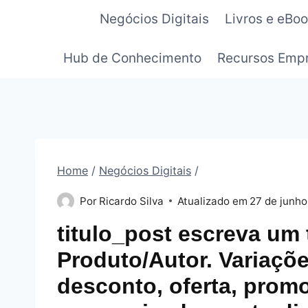
Pular
Negócios Digitais
Livros e eBo
para
o
Hub de Conhecimento
Recursos Empr
Conteúdo
Home
/
Negócios Digitais
/
Por
Ricardo Silva
Atualizado em
27 de junho
titulo_post escreva um
Produto/Autor. Variaçõe
desconto, oferta, promo