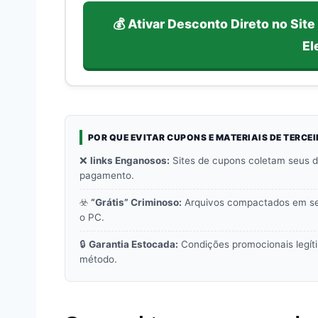
💰 Ativar Desconto Direto no Site
El
POR QUE EVITAR CUPONS E MATERIAIS DE TERCEI
❌
links Enganosos:
Sites de cupons coletam seus d
pagamento.
☣️
“Grátis” Criminoso:
Arquivos compactados em ser
o PC.
🔒
Garantia Estocada:
Condições promocionais legíti
método.