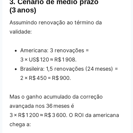
3. Cenário de médio prazo
(3 anos)
Assumindo renovação ao término da
validade:
Americana: 3 renovações =
3 × US$ 120 ≈ R$ 1 908.
Brasileira: 1,5 renovações (24 meses) =
2 × R$ 450 = R$ 900.
Mas o ganho acumulado da correção
avançada nos 36 meses é
3 × R$ 1 200 ≈ R$ 3 600. O ROI da americana
chega a: