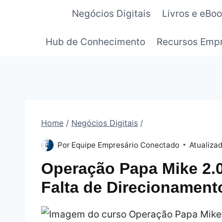
Pular
Negócios Digitais
Livros e eBo
para
o
Hub de Conhecimento
Recursos Empr
Conteúdo
Home
/
Negócios Digitais
/
Por
Equipe Empresário Conectado
Atualiza
Operação Papa Mike 2.0
Falta de Direcionamen