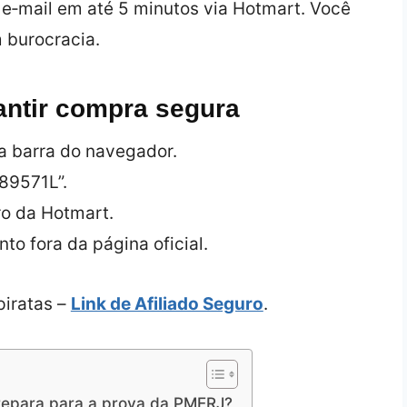
 e‑mail em até 5 minutos via Hotmart. Você
 burocracia.
antir compra segura
a barra do navegador.
89571L”.
o da Hotmart.
o fora da página oficial.
piratas –
Link de Afiliado Seguro
.
repara para a prova da PMERJ?