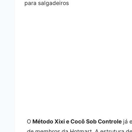
O
Método Xixi e Cocô Sob Controle
já 
de membros
da Hotmart. A estrutura de