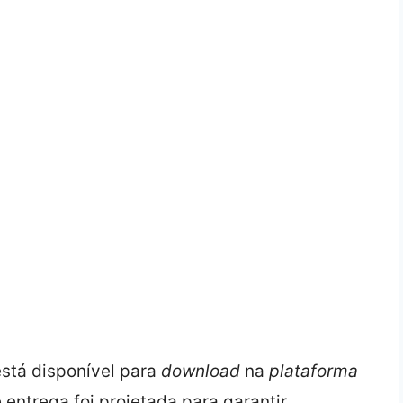
está disponível para
download
na
plataforma
 entrega foi projetada para garantir