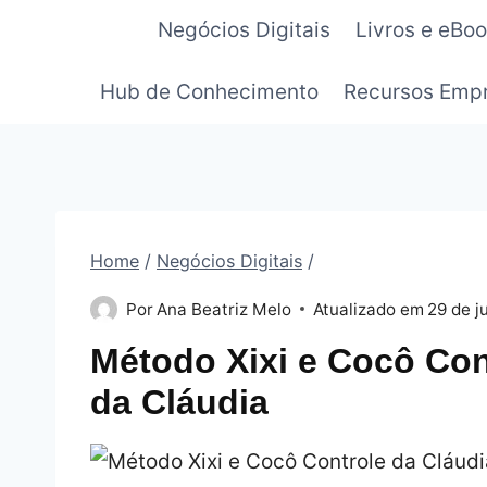
Pular
Negócios Digitais
Livros e eBo
para
o
Hub de Conhecimento
Recursos Empr
Conteúdo
Home
/
Negócios Digitais
/
Por
Ana Beatriz Melo
Atualizado em
29 de j
Método Xixi e Cocô Con
da Cláudia