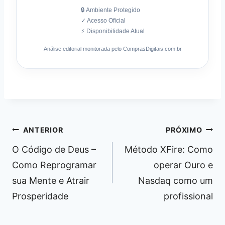
🔒 Ambiente Protegido
✓ Acesso Oficial
⚡ Disponibilidade Atual
Análise editorial monitorada pelo ComprasDigitais.com.br
Navegação
ANTERIOR
PRÓXIMO
de
O Código de Deus –
Método XFire: Como
Post
Como Reprogramar
operar Ouro e
sua Mente e Atrair
Nasdaq como um
Prosperidade
profissional