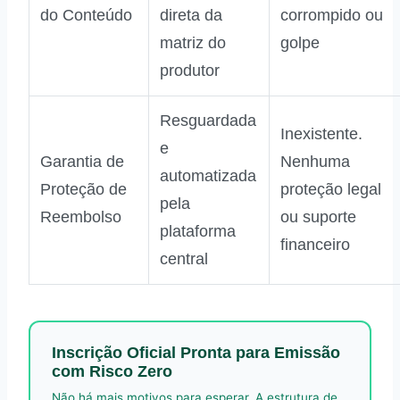
do Conteúdo
direta da
corrompido ou
matriz do
golpe
produtor
Resguardada
Inexistente.
e
Garantia de
Nenhuma
automatizada
Proteção de
proteção legal
pela
Reembolso
ou suporte
plataforma
financeiro
central
Inscrição Oficial Pronta para Emissão
com Risco Zero
Não há mais motivos para esperar. A estrutura de