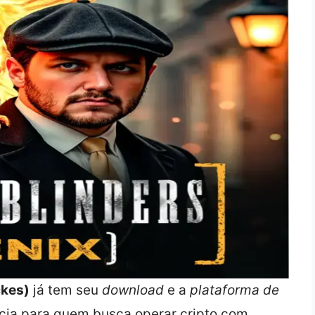
ckes)
já tem seu
download
e a
plataforma de
ncia para quem busca operar cripto com