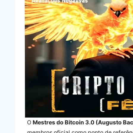
O
Mestres do Bitcoin 3.0 (Augusto Ba
membros
oficial como ponto de referê