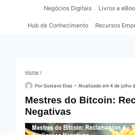
Pular
Negócios Digitais
Livros e eBo
para
o
Hub de Conhecimento
Recursos Empr
Conteúdo
Home
/
Por
Gustavo Dias
Atualizado em
4 de julho 
Mestres do Bitcoin: Re
Negativas