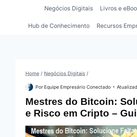
Pular
Negócios Digitais
Livros e eBo
para
o
Hub de Conhecimento
Recursos Empr
Conteúdo
Home
/
Negócios Digitais
/
Por
Equipe Empresário Conectado
Atualiza
Mestres do Bitcoin: Sol
e Risco em Cripto – Gui