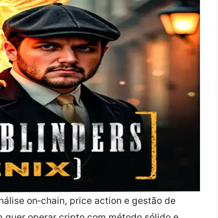
álise on‑chain, price action e gestão de
quer operar cripto com método sólido e