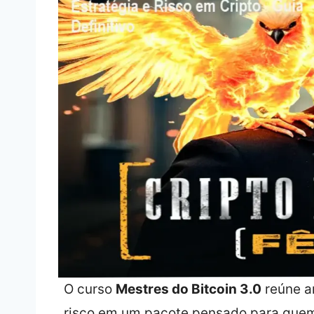
O curso
Mestres do Bitcoin 3.0
reúne an
risco em um pacote pensado para quem 