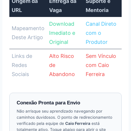
Origem da
Entrega da
Suporte e
URL
Vaga
Mentoria
Download
Canal Direto
Mapeamento
Imediato e
com o
Deste Artigo
Original
Produtor
Links de
Alto Risco
Sem Vínculo
Redes
de
com Caio
Sociais
Abandono
Ferreira
Conexão Pronta para Envio
Não arrisque seu aprendizado navegando por
caminhos duvidosos. O ponto de redirecionamento
verificado pela equipe de
Caio Ferreira
está
totalmente ativo. Toque abaixo para abrir o site