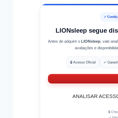
✓ Condiçã
LIONsleep segue disp
Antes de adquirir o
LIONsleep
, vale an
avaliações e disponibilid
🔒 Acesso Oficial
✓ Garant
ANALISAR ACESSO
🔒 Che
✓ Gara