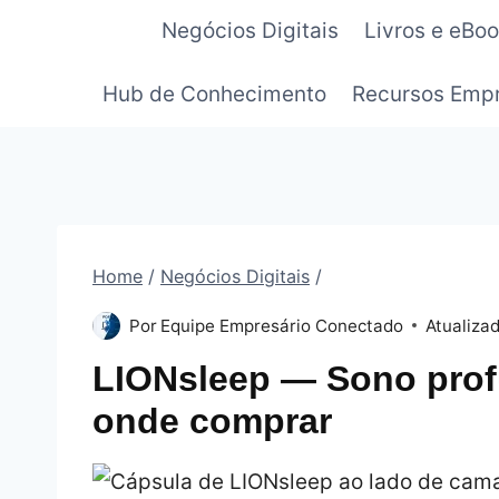
Pular
Negócios Digitais
Livros e eBo
para
o
Hub de Conhecimento
Recursos Empr
Conteúdo
Home
/
Negócios Digitais
/
Por
Equipe Empresário Conectado
Atualiza
LIONsleep — Sono prof
onde comprar