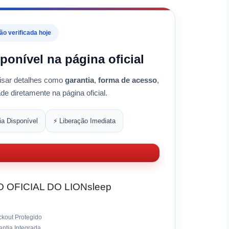
o verificada hoje
onível na página oficial
alisar detalhes como
garantia
,
forma de acesso
,
ade diretamente na página oficial.
ia Disponível
⚡ Liberação Imediata
 OFICIAL DO LIONsleep
ckout Protegido
ntia Integrada