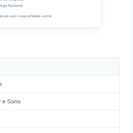
rega Nacional
ealizado pelo ComprasDigitais.com.br
p
r e Sono