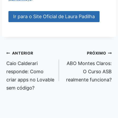
Ir para o Site Oficial de Laura Padilha
Navegação
ANTERIOR
PRÓXIMO
de
Caio Calderari
ABO Montes Claros:
Post
responde: Como
O Curso ASB
criar apps no Lovable
realmente funciona?
sem código?