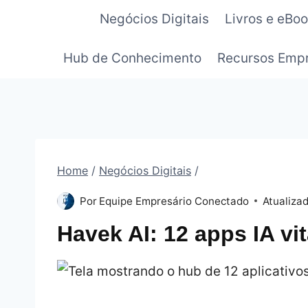
Pular
Negócios Digitais
Livros e eBo
para
o
Hub de Conhecimento
Recursos Empr
Conteúdo
Home
/
Negócios Digitais
/
Por
Equipe Empresário Conectado
Atualiza
Havek AI: 12 apps IA vi