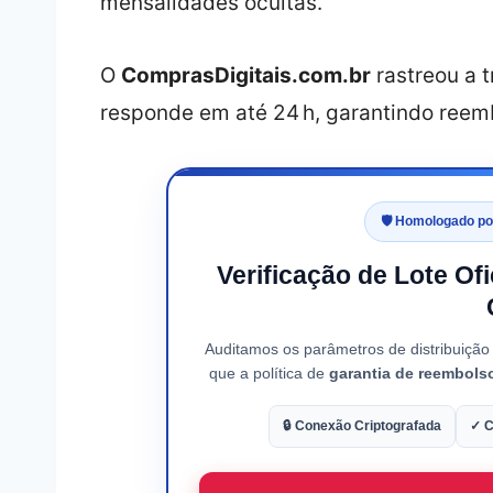
mensalidades ocultas.
O
ComprasDigitais.com.br
rastreou a 
responde em até 24 h, garantindo reemb
🛡️ Homologado p
Verificação de Lote Of
Auditamos os parâmetros de distribuiçã
que a política de
garantia de reembols
🔒 Conexão Criptografada
✓ C