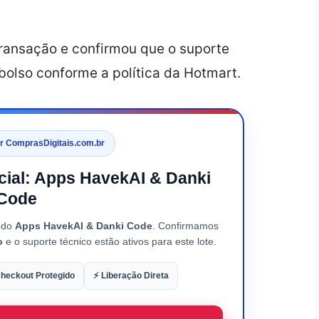
transação e confirmou que o suporte
olso conforme a política da Hotmart.
or ComprasDigitais.com.br
icial: Apps HavekAI & Danki
Code
o do
Apps HavekAI & Danki Code
. Confirmamos
o
e o suporte técnico estão ativos para este lote.
heckout Protegido
⚡ Liberação Direta