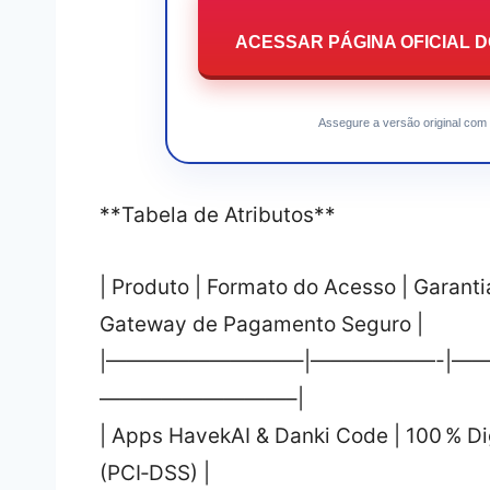
ACESSAR PÁGINA OFICIAL D
Assegure a versão original com 
**Tabela de Atributos**
| Produto | Formato do Acesso | Garant
Gateway de Pagamento Seguro |
|—————————–|——————-|—
—————————–|
| Apps HavekAI & Danki Code | 100 % Digi
(PCI‑DSS) |