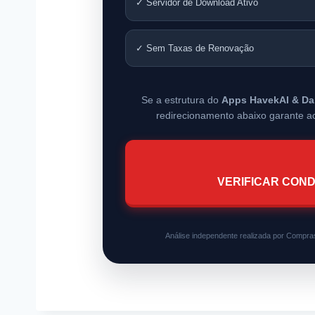
✓ Servidor de Download Ativo
✓ Sem Taxas de Renovação
Se a estrutura do
Apps HavekAI & Da
redirecionamento abaixo garante ac
VERIFICAR COND
Análise independente realizada por Compras