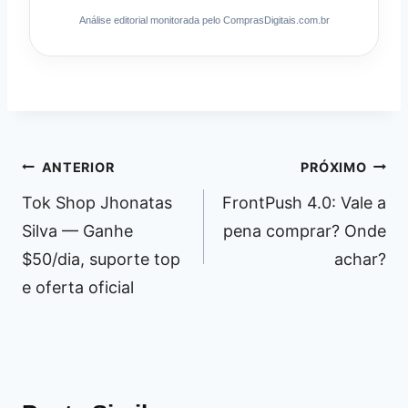
Análise editorial monitorada pelo ComprasDigitais.com.br
Navegação
ANTERIOR
PRÓXIMO
de
Tok Shop Jhonatas
FrontPush 4.0: Vale a
Post
Silva — Ganhe
pena comprar? Onde
$50/dia, suporte top
achar?
e oferta oficial