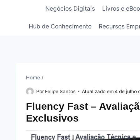
Pular
Negócios Digitais
Livros e eBo
para
o
Hub de Conhecimento
Recursos Empr
Conteúdo
Home
/
Por
Felipe Santos
Atualizado em
4 de julho 
Fluency Fast – Avaliaç
Exclusivos