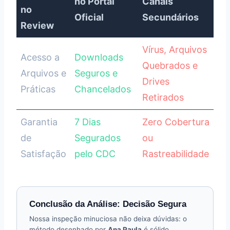
no Portal
Canais
no
Oficial
Secundários
Review
Vírus, Arquivos
Acesso a
Downloads
Quebrados e
Arquivos e
Seguros e
Drives
Práticas
Chancelados
Retirados
Garantia
7 Dias
Zero Cobertura
de
Segurados
ou
Satisfação
pelo CDC
Rastreabilidade
Conclusão da Análise: Decisão Segura
Nossa inspeção minuciosa não deixa dúvidas: o
método desenhado por
Ana Paula
é sólido,