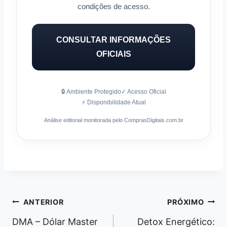
condições de acesso.
CONSULTAR INFORMAÇÕES
OFICIAIS
🔒 Ambiente Protegido
✓ Acesso Oficial
⚡ Disponibilidade Atual
Análise editorial monitorada pelo ComprasDigitais.com.br
Navegação
ANTERIOR
PRÓXIMO
de
DMA – Dólar Master
Detox Energético: