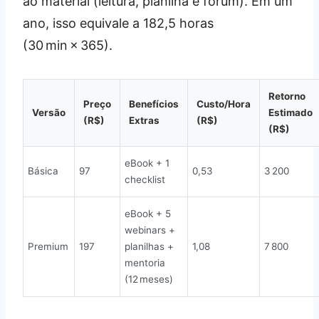
ao material (leitura, planilha e fórum). Em um
ano, isso equivale a 182,5 horas
(30 min × 365).
Retorno
Preço
Benefícios
Custo/Hora
Versão
Estimado
(R$)
Extras
(R$)
(R$)
eBook + 1
Básica
97
0,53
3 200
checklist
eBook + 5
webinars +
Premium
197
planilhas +
1,08
7 800
mentoria
(12 meses)