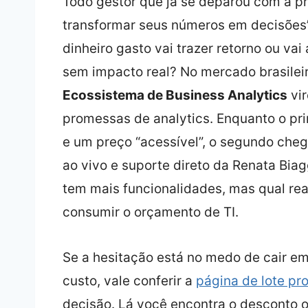
Todo gestor que já se deparou com a p
transformar seus números em decisões”
dinheiro gasto vai trazer retorno ou va
sem impacto real? No mercado brasileir
Ecossistema de Business Analytics
vir
promessas de analytics. Enquanto o pri
e um preço “acessível”, o segundo che
ao vivo e suporte direto da Renata Biag
tem mais funcionalidades, mas qual re
consumir o orçamento de TI.
Se a hesitação está no medo de cair e
custo, vale conferir a
página de lote pr
decisão. Lá você encontra o desconto of