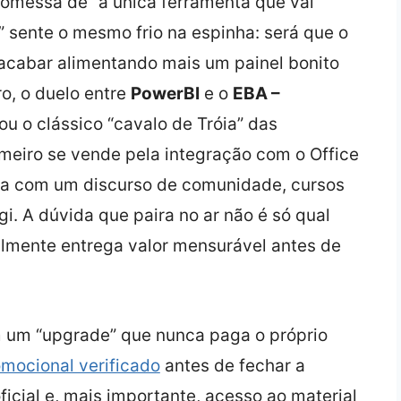
romessa de “a única ferramenta que vai
 sente o mesmo frio na espinha: será que o
i acabar alimentando mais um painel bonito
o, o duelo entre
PowerBI
e o
EBA –
ou o clássico “cavalo de Tróia” das
meiro se vende pela integração com o Office
ga com um discurso de comunidade, cursos
gi. A dúvida que paira no ar não é só qual
almente entrega valor mensurável antes de
m um “upgrade” que nunca paga o próprio
omocional verificado
antes de fechar a
icial e, mais importante, acesso ao material