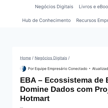
Pular
Negócios Digitais
Livros e eBo
para
o
Hub de Conhecimento
Recursos Empr
Conteúdo
Home
/
Negócios Digitais
/
Por
Equipe Empresário Conectado
Atualiza
EBA – Ecossistema de B
Domine Dados com Proje
Hotmart