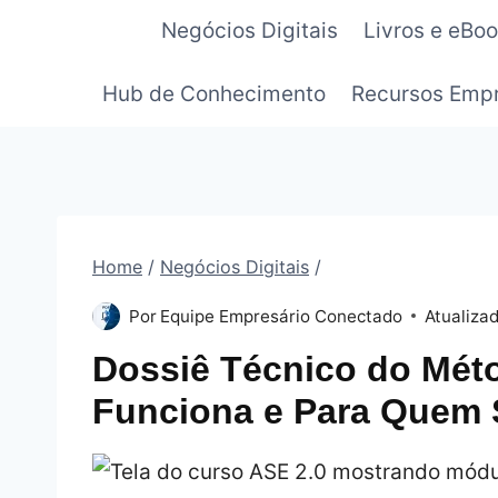
Pular
Negócios Digitais
Livros e eBo
para
o
Hub de Conhecimento
Recursos Empr
Conteúdo
Home
/
Negócios Digitais
/
Por
Equipe Empresário Conectado
Atualiza
Dossiê Técnico do Mét
Funciona e Para Quem 