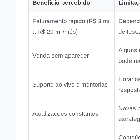
Benefício percebido
Limitaç
Faturamento rápido (R$ 3 mil
Depende
a R$ 20 mil/mês)
de testa
Alguns 
Venda sem aparecer
pode re
Horários
Suporte ao vivo e mentorias
respost
Novas p
Atualizações constantes
estraté
Conteúd