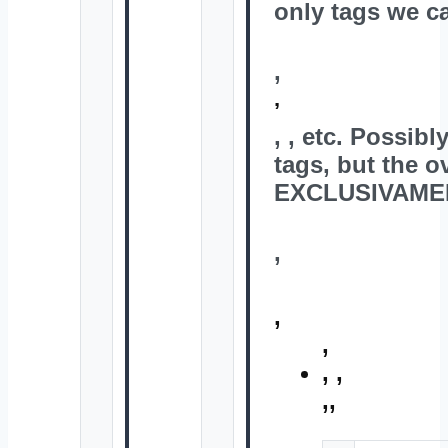
only tags we ca
,
,
,
, etc. Possibl
tags, but the o
EXCLUSIVAMENT
,
,
,
,
,
,,