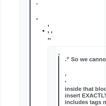
,
,
,
,
,
,,
,
.” So we canno
,
,
inside that bl
insert EXACTLY
includes tags n