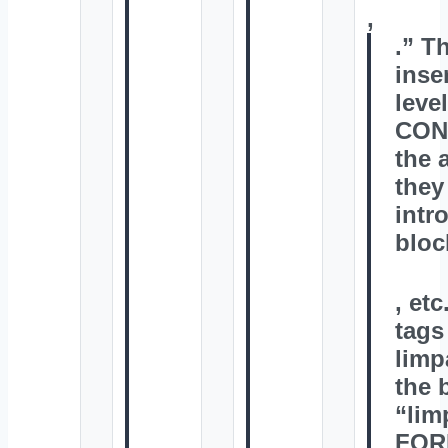
,
.” T
inse
leve
CONT
the 
they
intr
bloc
, et
tags
limp
the 
“lim
FORM