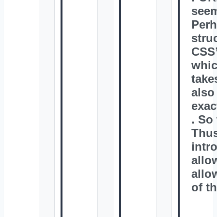
seem
Perh
stru
CSS”
whic
take
also
exact
. So
Thus
intr
allo
allo
of t
,