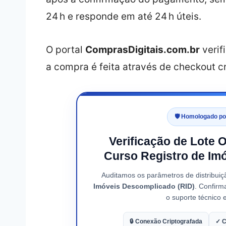
24 h e responde em até 24 h úteis.
O portal
ComprasDigitais.com.br
verif
a compra é feita através de checkout c
🛡️ Homologado p
Verificação de Lote 
Curso Registro de Im
Auditamos os parâmetros de distribui
Imóveis Descomplicado (RID)
. Confirm
o suporte técnico e
🔒 Conexão Criptografada
✓ C