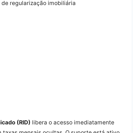
icado (RID)
libera o acesso imediatamente
taxas mensais ocultas. O suporte está ativo