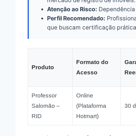
mercado de registro de imóveis.
Atenção ao Risco:
Dependência de
Perfil Recomendado:
Profissiona
que buscam certificação prática
Formato do
Gar
Produto
Acesso
Ree
Professor
Online
Salomão –
(Plataforma
30 d
RID
Hotmart)