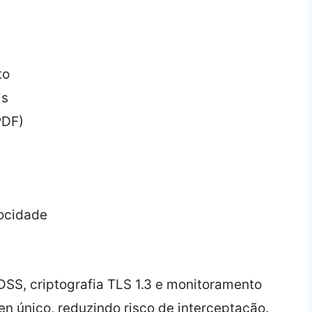
to
is
PDF)
locidade
SS, criptografia TLS 1.3 e monitoramento
en único, reduzindo risco de interceptação.