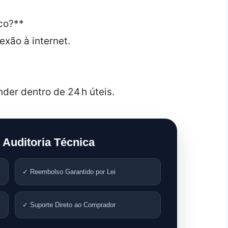
co?**
xão à internet.
der dentro de 24 h úteis.
 Auditoria Técnica
✓ Reembolso Garantido por Lei
✓ Suporte Direto ao Comprador