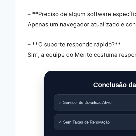
– **Preciso de algum software específi
Apenas um navegador atualizado e cone
– **O suporte responde rápido?**
Sim, a equipe do Mérito costuma respon
Conclusão da
✓ Servidor de Download Ativo
✓ Sem Taxas de Renovação