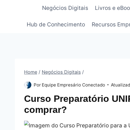
Pular
Negócios Digitais
Livros e eBo
para
o
Hub de Conhecimento
Recursos Empr
Conteúdo
Home
/
Negócios Digitais
/
Por
Equipe Empresário Conectado
Atualiza
Curso Preparatório UNI
comprar?