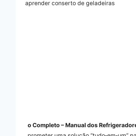
o Completo – Manual dos Refrigerador
prometer uma solução “tudo‑em‑um” par