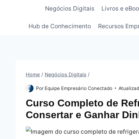
Pular
Negócios Digitais
Livros e eBo
para
o
Hub de Conhecimento
Recursos Empr
Conteúdo
Home
/
Negócios Digitais
/
Por
Equipe Empresário Conectado
Atualiza
Curso Completo de Refr
Consertar e Ganhar Din