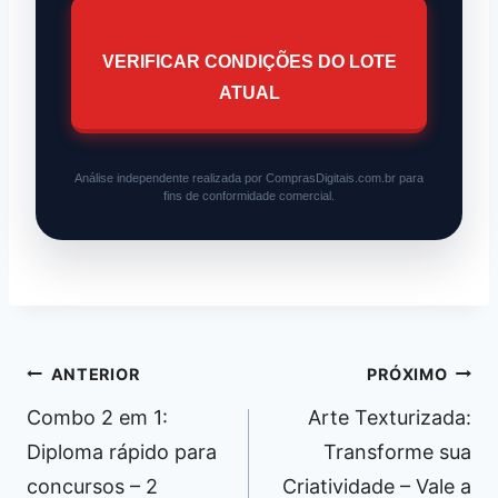
VERIFICAR CONDIÇÕES DO LOTE
ATUAL
Análise independente realizada por ComprasDigitais.com.br para
fins de conformidade comercial.
Navegação
ANTERIOR
PRÓXIMO
de
Combo 2 em 1:
Arte Texturizada:
Post
Diploma rápido para
Transforme sua
concursos – 2
Criatividade – Vale a