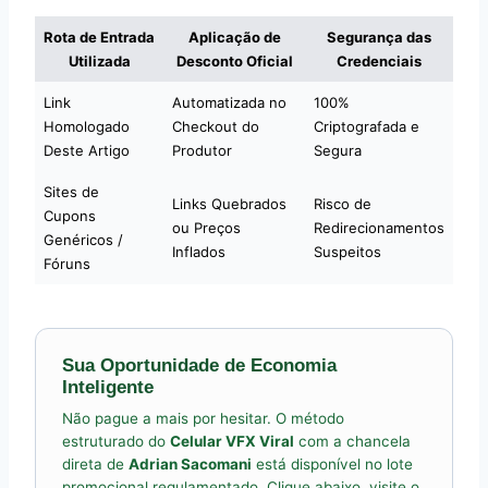
Rota de Entrada
Aplicação de
Segurança das
Utilizada
Desconto Oficial
Credenciais
Link
Automatizada no
100%
Homologado
Checkout do
Criptografada e
Deste Artigo
Produtor
Segura
Sites de
Links Quebrados
Risco de
Cupons
ou Preços
Redirecionamentos
Genéricos /
Inflados
Suspeitos
Fóruns
Sua Oportunidade de Economia
Inteligente
Não pague a mais por hesitar. O método
estruturado do
Celular VFX Viral
com a chancela
direta de
Adrian Sacomani
está disponível no lote
promocional regulamentado. Clique abaixo, visite o