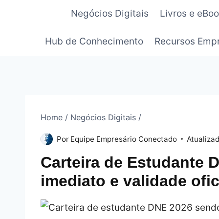
Pular
Negócios Digitais
Livros e eBo
para
o
Hub de Conhecimento
Recursos Empr
Conteúdo
Home
/
Negócios Digitais
/
Por
Equipe Empresário Conectado
Atualiza
Carteira de Estudante 
imediato e validade ofic