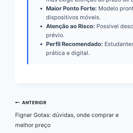
Maior Ponto Forte:
Modelo pront
dispositivos móveis.
Atenção ao Risco:
Possível desc
prévio.
Perfil Recomendado:
Estudantes
prática e digital.
Navegação
ANTERIOR
de
Fignar Gotas: dúvidas, onde comprar e
Post
melhor preço