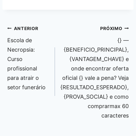
Navegação
ANTERIOR
PRÓXIMO
de
Escola de
{} —
Post
Necropsia:
{BENEFICIO_PRINCIPAL},
Curso
{VANTAGEM_CHAVE} e
profissional
onde encontrar oferta
para atrair o
oficial {} vale a pena? Veja
setor funerário
{RESULTADO_ESPERADO},
{PROVA_SOCIAL} e como
comprarmax 60
caracteres