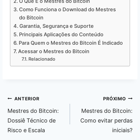
O Que É o Mestres do Bitcoin
Como Funciona o Download do Mestres
do Bitcoin
Garantia, Segurança e Suporte
Principais Aplicações do Conteúdo
Para Quem o Mestres do Bitcoin É Indicado
Acessar o Mestres do Bitcoin
Relacionado
Navegação
ANTERIOR
PRÓXIMO
de
Mestres do Bitcoin:
Mestres do Bitcoin:
Post
Dossiê Técnico de
Como evitar perdas
Risco e Escala
iniciais?