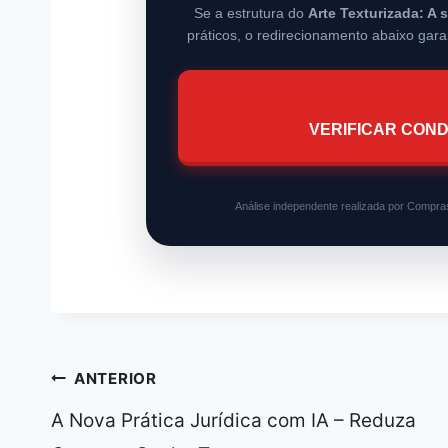
Se a estrutura do
Arte Texturizada: A 
práticos, o redirecionamento abaixo gara
VERIFICAR COND
Análise independente realizada por Compras
Navegação
ANTERIOR
de
A Nova Prática Jurídica com IA – Reduza
Post