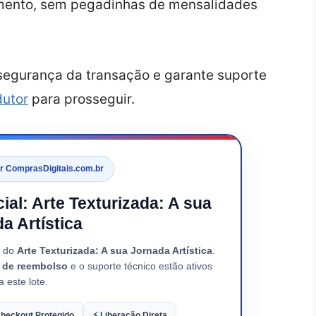
mento, sem pegadinhas de mensalidades
 segurança da transação e garante suporte
dutor
para prosseguir.
or ComprasDigitais.com.br
cial: Arte Texturizada: A sua
a Artística
o do
Arte Texturizada: A sua Jornada Artística
.
a de reembolso
e o suporte técnico estão ativos
a este lote.
heckout Protegido
⚡ Liberação Direta