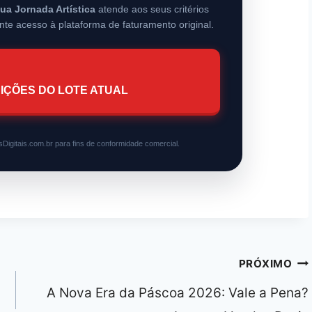
sua Jornada Artística
atende aos seus critérios
nte acesso à plataforma de faturamento original.
IÇÕES DO LOTE ATUAL
Digitais.com.br para fins de conformidade comercial.
PRÓXIMO
A Nova Era da Páscoa 2026: Vale a Pena?