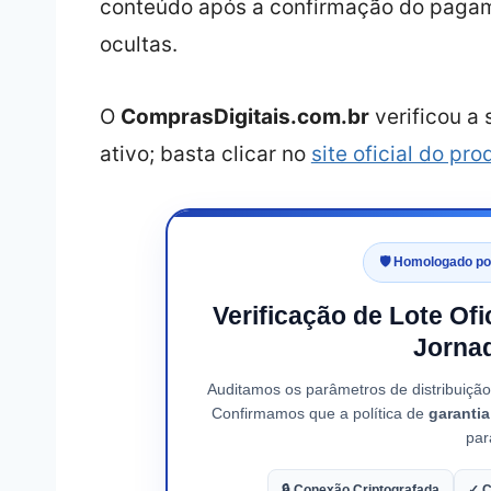
conteúdo após a confirmação do paga
ocultas.
O
ComprasDigitais.com.br
verificou a
ativo; basta clicar no
site oficial do pro
🛡️ Homologado p
Verificação de Lote Ofi
Jornad
Auditamos os parâmetros de distribuiçã
Confirmamos que a política de
garanti
par
🔒 Conexão Criptografada
✓ C