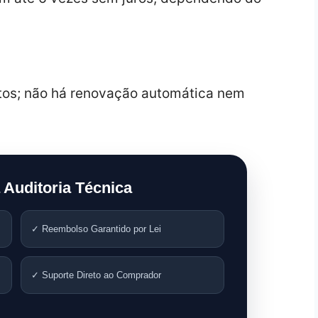
ustos; não há renovação automática nem
 Auditoria Técnica
✓ Reembolso Garantido por Lei
✓ Suporte Direto ao Comprador