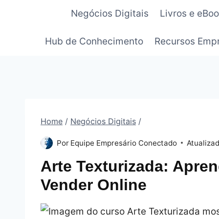
Pular
Negócios Digitais
Livros e eBo
para
o
Hub de Conhecimento
Recursos Empr
Conteúdo
Home
/
Negócios Digitais
/
Por
Equipe Empresário Conectado
Atualiza
Arte Texturizada: Apren
Vender Online