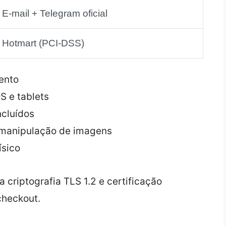
E‑mail + Telegram oficial
Hotmart (PCI‑DSS)
ento
 e tablets
ncluídos
 manipulação de imagens
ísico
za criptografia TLS 1.2 e certificação
checkout.