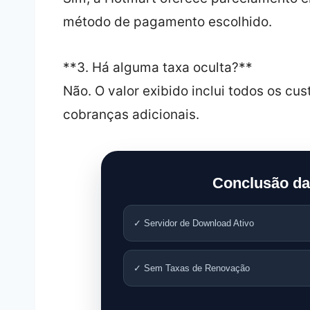
método de pagamento escolhido.
**3. Há alguma taxa oculta?**
Não. O valor exibido inclui todos os c
cobranças adicionais.
Conclusão da
✓ Servidor de Download Ativo
✓ Sem Taxas de Renovação